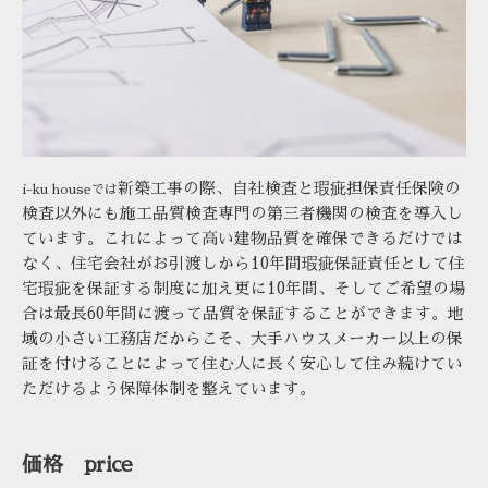
新築工事の際、自社検査と瑕疵担保責任保険の
i-ku houseでは
検査以外にも施工品質検査専門の第三者機関の検査を導入し
ています。
これによって高い建物品質を確保できるだけでは
なく、住宅会社がお引渡しから
10
年間瑕疵保証責任として住
宅瑕疵を保証する制度に加え
更に
10
年間、そしてご希望の場
合は最長
60
年間に渡って品質を保証することができます。
地
域の小さい工務店だからこそ、大手ハウスメーカー以上の保
証を付けることによって住む人に長く安心して
住み続けてい
ただけるよう保障体制を整えています。
価格 price