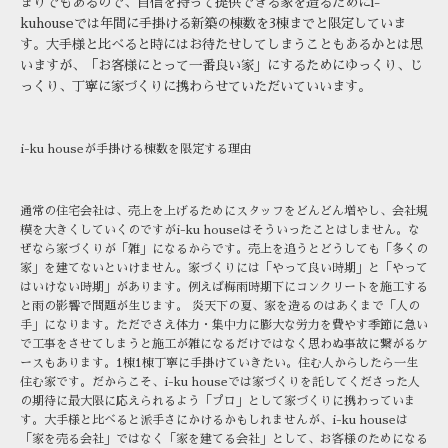
まりでもあるので、自信を持って提供できる家を造るためにi-
kuhouseでは年間に手掛ける新築の棟数を3棟までと限定していま
す。大手様と比べると時にはお待たせしてしまうこともあるかとは思
いますが、「お客様にとって一番良い家」にするためにゆっくり、じ
っくり、丁寧に家づくりに携わらせていただいていいます。
i-ku houseが手掛ける棟数を限定する理由
通常の住宅会社は、売上を上げるためにスタッフをどんどん増やし、会社規
模を大きくしていくのですがi-ku houseはそういったことはしません。な
ぜなら家づくりが「雑」になるからです。売上を追うとどうしても「多くの
家」を建てないといけません。家づくりには「やって良い時期」と「やって
はいけない時期」があります。例えば梅雨時期下にコンクリートを施工する
と雨の影響で問題が生じます。 炎天下の夏、家を造るのはあくまで「人の
手」になります。ただでさえ体力・集中力に膨大な労力を費やす季節に急い
で工事をさせてしまうと施工が雑になるだけではなく思わぬ事故に繋がるケ
ースもあります。1棟1棟丁寧に手掛けていきたい。住む人からしたら一生
住む家です。だからこそ、i-ku houseでは家づくりを託してくださった人
の期待に最大限に応えられるよう「プロ」として家づくりに携わっていま
す。大手様と比べると派手さにかけるかもしれませんが、i-ku houseは
「家を売る会社」ではなく「家を建てる会社」として、お客様のためになる