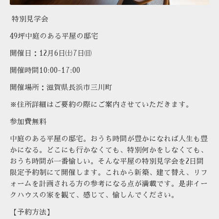
特別見学会
49
坪中庭のある平屋の邸宅
開催日：
12
月
6
日㈯
7
日㈰
開催時間
10:00-17:00
開催場所：滋賀県長浜市三川町
※住所詳細はご要約の際にご案内させていただきます。
参加費無料
中庭のある平屋の邸宅。
おうち時間が豊かになれば人生も豊
かになる。
どこにも行かなくても、
特別何かをしなくても、
おうち時間が一番愉しい。
そんな平屋の特別見学会を
2
日間
限定
予約制にて開催します。
これから新築、建て替え、リフ
ォームを
計画される方の参考になる点が満載です。
是非イー
クハウスの家を観て、感じて、愉しんでください。
【予約方法】