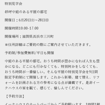
特別見学会
49
坪中庭のある平屋の邸宅
開催日：
6
月
20
日㈯～
28
日㈰
開催時間
10:00-17:00
開催場所：滋賀県長浜市三川町
※住所詳細はご要約の際にご案内させていただきます。
予約制
/
参加費無料
/
平日も開催
中庭のある平屋の邸宅。おうち時間が豊かになれば人生も豊
かになる。どこにも行かなくても、特別何かをしなくても、
おうち時間が一番愉しい。そんな平屋の特別見学会を
9
日間
限定予約制にて開催します。これから新築、建て替え、リフ
ォームを計画される方の参考になる点が満載です。是非イー
クハウスの家を観て、感じて、愉しんでください。
【予約方法】
イークハウスのホームページからご予約願います。
1
時間
1
組