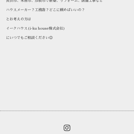
長浜市、米原市、彦根市で新築、リフォーム、店舗工事など
ハウスメーカー？工務店？どこに頼めばいいの？
とお考えの方は
イークハウス(i-ku house株式会社)
にいつでもご相談ください😊