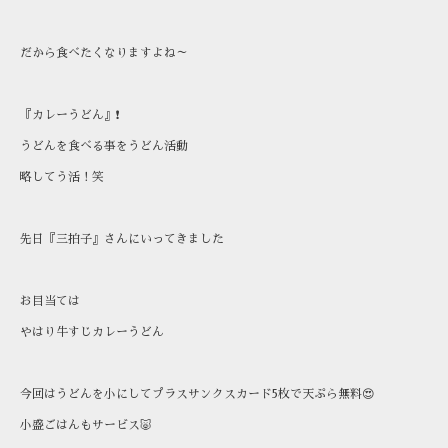
だから食べたくなりますよね～
『カレーうどん』❗
うどんを食べる事をうどん活動
略してう活！笑
先日『三拍子』さんにいってきました
お目当ては
やはり牛すじカレーうどん
今回はうどんを小にしてプラスサンクスカード5枚で天ぷら無料😍
小盛ごはんもサービス🐷