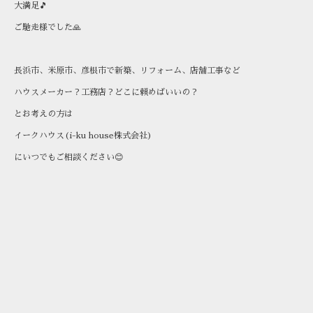
大満足🎵
ご馳走様でした🙏
長浜市、米原市、彦根市で新築、リフォーム、店舗工事など
ハウスメーカー？工務店？どこに頼めばいいの？
とお考えの方は
イークハウス(i-ku house株式会社)
にいつでもご相談ください😊