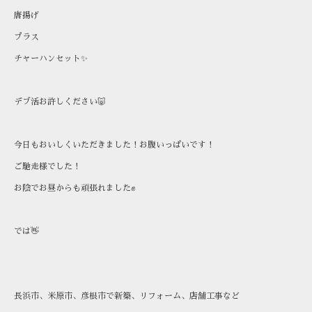
唐揚げ
プラス
チャーハンセット✨️
デブ活お許しください🐷
今日もおいしくいただきました！お腹いっぱいです！
ご馳走様でした！
お陰でお昼からも頑張れました✊
では👋
長浜市、米原市、彦根市で新築、リフォーム、店舗工事など