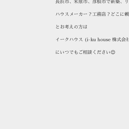
長浜市、米原市、彦根市で新築、リ
ハウスメーカー？工務店？どこに頼
とお考えの方は
イークハウス (i-ku house 株式会
にいつでもご相談ください😊