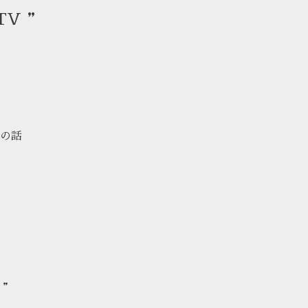
V ”
の話
 ”